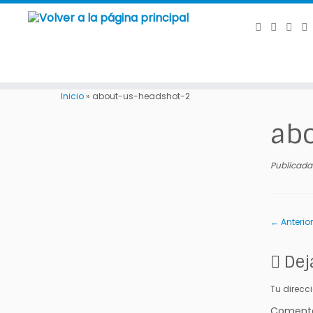
Saltar
al
Inicio
»
about-us-headshot-2
contenido
ab
Publicada
← Anterior
Dej
Tu direcc
Coment