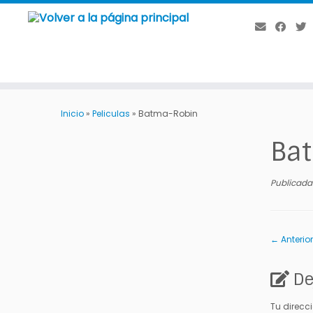
Saltar
al
Inicio
»
Peliculas
»
Batma-Robin
contenido
Ba
Publicada
← Anterior
De
Tu direcc