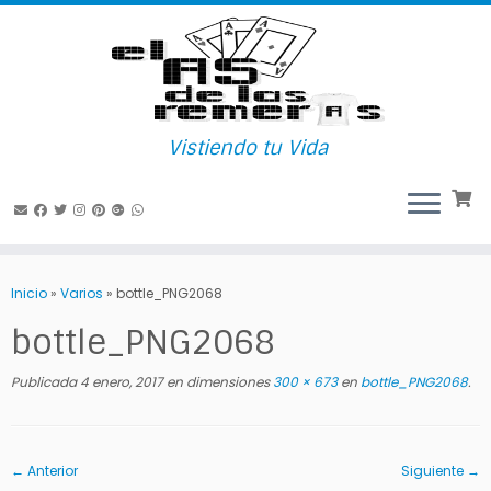
Vistiendo tu Vida
Saltar
al
Inicio
»
Varios
»
bottle_PNG2068
contenido
bottle_PNG2068
Publicada
4 enero, 2017
en dimensiones
300 × 673
en
bottle_PNG2068
.
← Anterior
Siguiente →