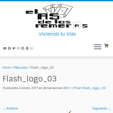
Vistiendo tu Vida
Saltar
al
Inicio
»
Peliculas
»
Flash_logo_03
contenido
Flash_logo_03
Publicada
4 enero, 2017
en dimensiones
300 × 179
en
Flash_logo_03
.
← Anterior
Siguiente →