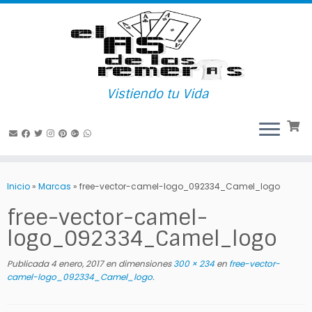
Vistiendo tu Vida
Saltar
al
Inicio
»
Marcas
»
free-vector-camel-logo_092334_Camel_logo
contenido
free-vector-camel-
logo_092334_Camel_logo
Publicada
4 enero, 2017
en dimensiones
300 × 234
en
free-vector-
camel-logo_092334_Camel_logo
.