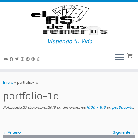
Vistiendo tu Vida
Saltar
al
Inicio
»
portfolio-1c
contenido
portfolio-1c
Publicada
23 diciembre, 2016
en dimensiones
1000 × 816
en
portfolio-1c
.
← Anterior
Siguiente →