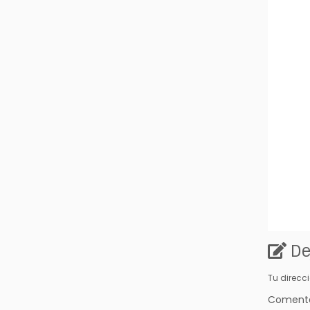
De
Tu direcc
Coment